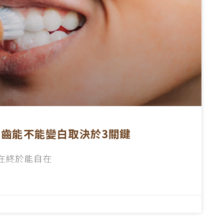
牙齒能不能變白取決於3關鍵
，在終於能自在