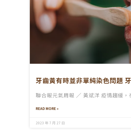
牙齒黃有時並非單純染色問題 
聯合報元氣周報 ／ 黃斌洋 疫情趨緩
READ MORE »
2023 年 7 月 27 日