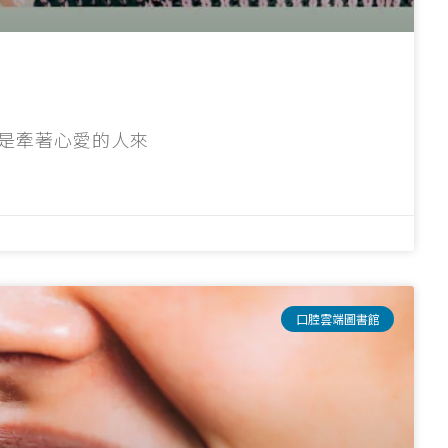
是牽著心愛的人來
口腔雲端圖書館