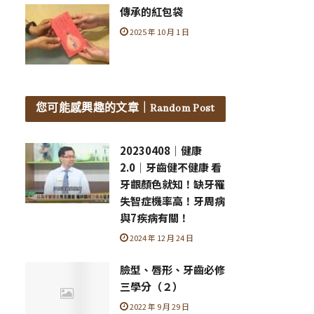
傳承的紅包袋
2025 年 10 月 1 日
您可能感興趣的文章
｜Random Post
20230408│健康
2.0│牙齒健不健康 看
牙齦顏色就知！缺牙罹
失智症機率高！牙周病
與7疾病有關！
2024 年 12 月 24 日
臉型、唇形、牙齒必修
三學分（２）
2022 年 9 月 29 日