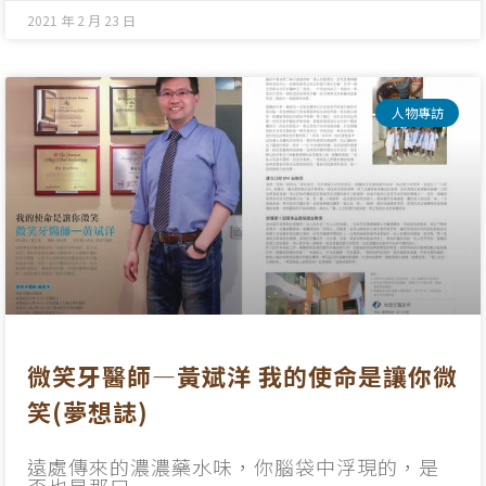
2021 年 2 月 23 日
人物專訪
微笑牙醫師—黃斌洋 我的使命是讓你微
笑(夢想誌)
遠處傳來的濃濃藥水味，你腦袋中浮現的，是