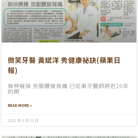
微笑牙醫 黃斌洋 秀健康祕訣(蘋果日
報)
做伸展操 克服腰痠背痛 已從事牙醫師將近20年
的開
READ MORE »
2021 年 2 月 23 日