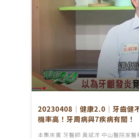
20230408│健康2.0│牙
機率高！牙周病與7疾病有關！
本集來賓 牙醫師 黃斌洋 中山醫院家醫