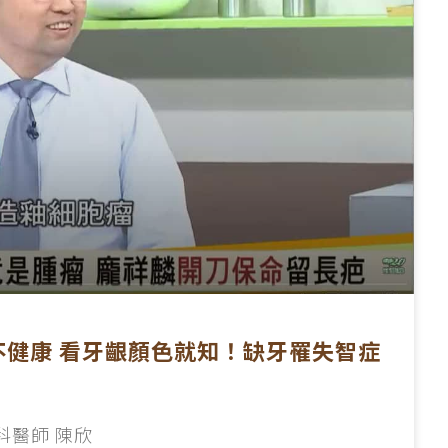
齒健不健康 看牙齦顏色就知！缺牙罹失智症
科醫師 陳欣