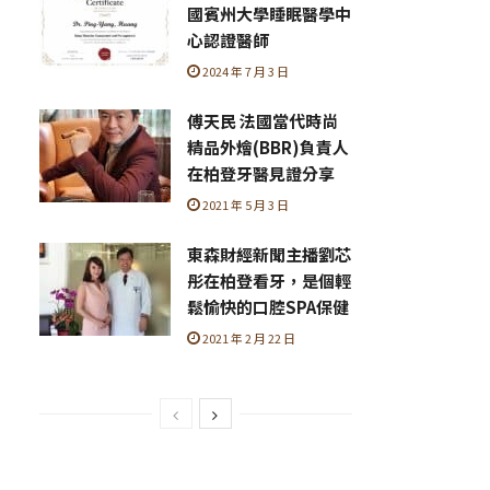
國賓州大學睡眠醫學中
心認證醫師
2024 年 7 月 3 日
傅天民 法國當代時尚
精品外燴(BBR)負責人
在柏登牙醫見證分享
2021 年 5 月 3 日
東森財經新聞主播劉芯
彤在柏登看牙，是個輕
鬆愉快的口腔SPA保健
2021 年 2 月 22 日