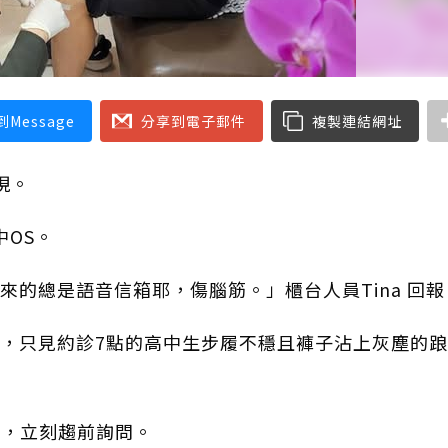
Message
分享到電子郵件
複製連結網址
現。
中OS。
的總是語音信箱耶，傷腦筋。」櫃台人員Tina 回報
音，只見約診7點的高中生步履不穩且褲子沾上灰塵的
倪，立刻趨前詢問。