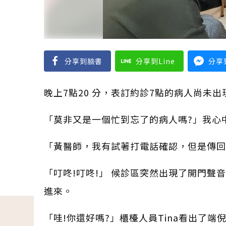
分享到臉書
分享到Line
分享到
晚上7點20 分，表訂約診7點的病人尚未出
「莫非又是一個忙到忘了的病人嗎?」我心
「黃醫師，我有試著打電話確認，但是傳回來
「叮咚!叮咚!」 候診區突然出現了開門聲
進來。
「哇!你還好嗎?」櫃檯人員Tina看出了端