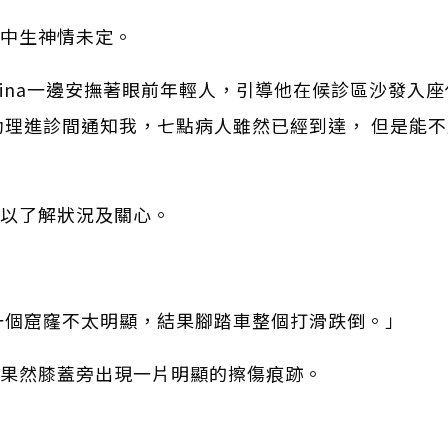
高中生神情未定。
ina一邊安撫著眼前年輕人，引導他在候診區沙發入座
助理進診間通知我，七點病人雖然已經到達， 但是能不
間以了解狀況及關心。
一個窟窿不太明顯，結果腳踏車整個打滑跌倒。」
，果然膝蓋旁出現一片明顯的擦傷痕跡。