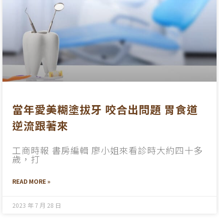
當年愛美糊塗拔牙 咬合出問題 胃食道
逆流跟著來
工商時報 書房編輯 廖小姐來看診時大約四十多
歲，打
READ MORE »
2023 年 7 月 28 日