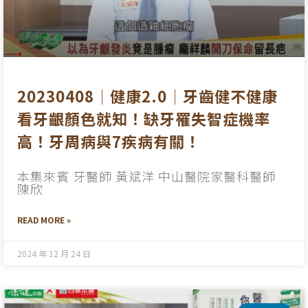
20230408│健康2.0│牙齒健不健康
看牙齦顏色就知！缺牙罹失智症機率
高！牙周病與7疾病有關！
本集來賓 牙醫師 黃斌洋 中山醫院家醫科醫師
陳欣
READ MORE »
2024 年 12 月 24 日