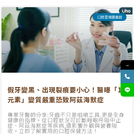
口腔雲端圖書館
→
假牙變黑、出現裂痕要小心！醫曝「1
元素」變質嚴重恐致阿茲海默症
專業牙醫師分享:牙齒不只是咀嚼工具,更是全身
健康的指標。從口腔狀況可診斷睡眠呼吸中止
症、阿茲海默症等疾病,還影響外觀與營養吸
收。立即了解實用的口腔保健方法！