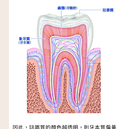
因此，琺瑯質的顏色越透明，則牙本質偏黃