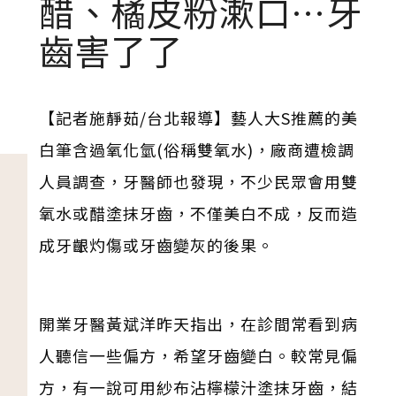
醋、橘皮粉漱口…牙
齒害了了
【記者施靜茹/台北報導】藝人大S推薦的美
白筆含過氧化氫(俗稱雙氧水)，廠商遭檢調
人員調查，牙醫師也發現，不少民眾會用雙
氧水或醋塗抹牙齒，不僅美白不成，反而造
成牙齦灼傷或牙齒變灰的後果。
開業牙醫黃斌洋昨天指出，在診間常看到病
人聽信一些偏方，希望牙齒變白。較常見偏
方，有一說可用紗布沾檸檬汁塗抹牙齒，結