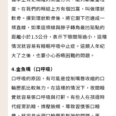
度。在我們的喉結上方有個凹窩，叫做環狀
軟骨。摸到環狀軟骨後，將它跟下巴連成一
條直線，如果這條線與脖子轉角最凹陷點的
距離小於1.5公分，表示下顎間隙過小，這種
情況就容易有睡眠呼吸中止症。這類人年紀
大了之後，也要小心吞嚥困難的問題。
4.金魚嘴（口呼吸）
口呼吸的原因，有可能是控制嘴唇收縮的口
輪匣肌比較無力。在這樣的情況下，夜間睡
覺就容易張口呼吸與打鼾。有些人在孩提時
代經常趴睡、擠壓臉頰，導致習慣張口睡
覺，就容易出現口輪匣肌鬆弛的問題。再