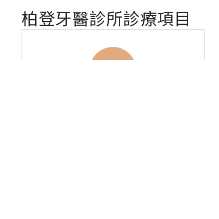
柏登牙醫診所診療項目
防護拆銀粉
防護拆除含汞銀粉, 降低.
了解診療細節