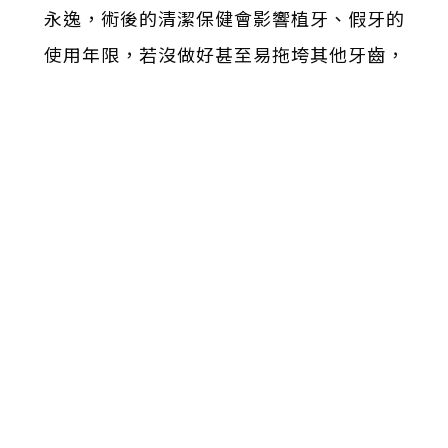
永逸，術後的清潔保健會影響植牙、假牙的
使用年限，若沒做好甚至易拖垮其他牙齒，
因此絕對不可忽略日常清潔及定期回診。
(本文引用康健雜誌 文章連結
https://www.commonhealth.com.tw/art
icle/86414
)
上一篇
打呼好困擾！用這五招訓練口腔肌肉
下一篇