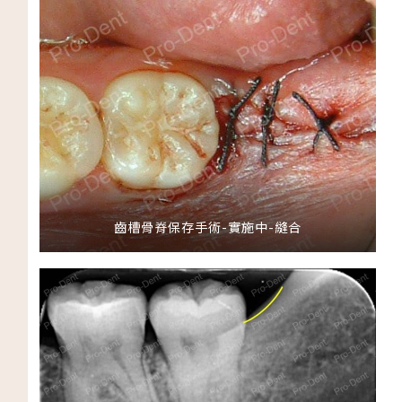
齒槽骨脊保存手術-實施中-縫合