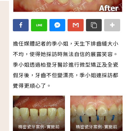
擔任媒體記者的季小姐，天生下排齒縫大小
不均，使得她採訪時無法自信的展露笑容。
季小姐透過柏登牙醫診進行微型矯正及全瓷
假牙後，牙齒不但變漂亮，季小姐連採訪都
覺得更順心了。
精密瓷牙案例-實施前
精密瓷牙案例-實施前