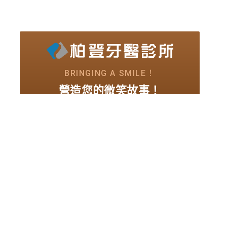
BRINGING A SMILE！
營造您的微笑故事！
我要與大家一起 營造，
屬於我們的
微笑紀
錄
……
02-2772-8883
預約微笑專線
預約柏登牙醫