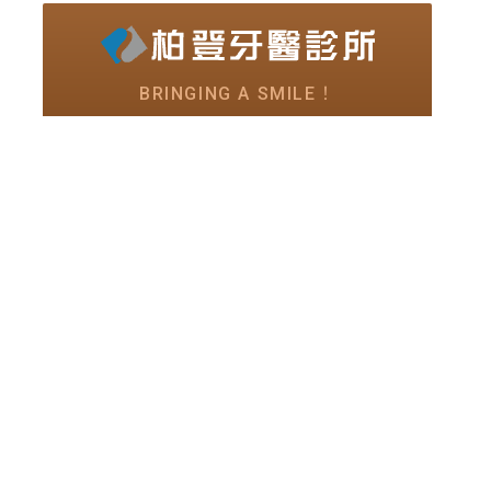
BRINGING A SMILE！
營造您的微笑故事！
我要與大家一起 營造，
屬於我們的
微笑紀
錄
……
02-2772-8883
預約微笑專線
預約柏登牙醫