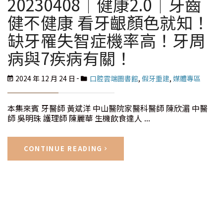
20230408│健康2.0│牙齒
健不健康 看牙齦顏色就知！
缺牙罹失智症機率高！牙周
病與7疾病有關！
2024 年 12 月 24 日
口腔雲端圖書館
,
假牙重建
,
媒體專區
本集來賓 牙醫師 黃斌洋 中山醫院家醫科醫師 陳欣湄 中醫
師 吳明珠 護理師 陳麗華 生機飲食達人 ...
CONTINUE READING