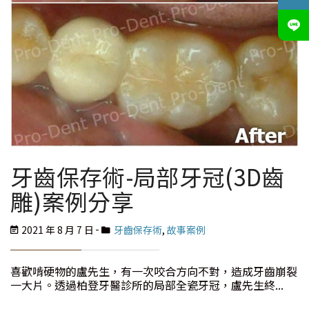
牙齒保存術-局部牙冠(3D齒
雕)案例分享
2021 年 8 月 7 日
牙齒保存術
,
故事案例
喜歡啃硬物的盧先生，有一次咬合方向不對，造成牙齒崩裂
一大片。透過柏登牙醫診所的局部全瓷牙冠，盧先生終...