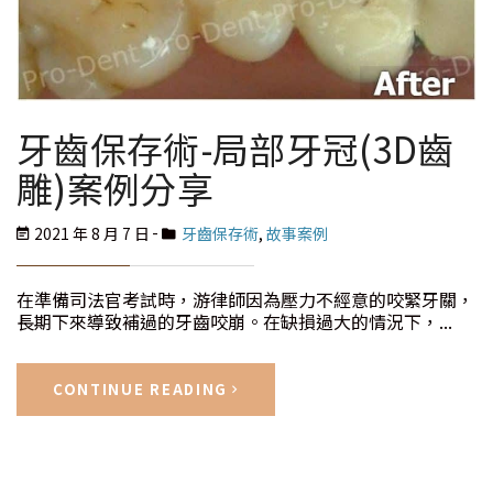
牙齒保存術-局部牙冠(3D齒
雕)案例分享
2021 年 8 月 7 日
牙齒保存術
,
故事案例
在準備司法官考試時，游律師因為壓力不經意的咬緊牙關，
長期下來導致補過的牙齒咬崩。在缺損過大的情況下，...
CONTINUE READING