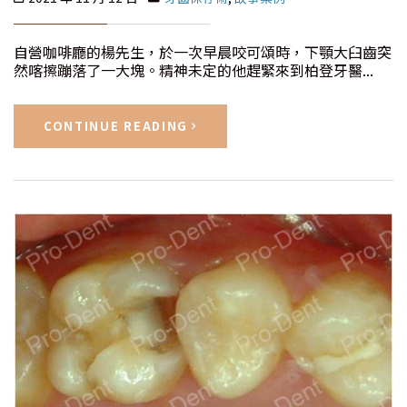
自營咖啡廳的楊先生，於一次早晨咬可頌時，下顎大臼齒突
然喀擦蹦落了一大塊。精神未定的他趕緊來到柏登牙醫...
CONTINUE READING