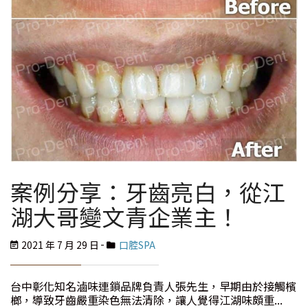
案例分享：牙齒亮白，從江
湖大哥變文青企業主！
2021 年 7 月 29 日
口腔SPA
台中彰化知名滷味連鎖品牌負責人張先生，早期由於接觸檳
榔，導致牙齒嚴重染色無法清除，讓人覺得江湖味頗重...